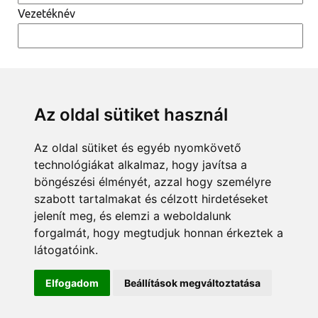
Vezetéknév
Az oldal sütiket használ
Az oldal sütiket és egyéb nyomkövető
technológiákat alkalmaz, hogy javítsa a
böngészési élményét, azzal hogy személyre
szabott tartalmakat és célzott hirdetéseket
jelenít meg, és elemzi a weboldalunk
Impresszum
Általános Szerződési Feltételek
forgalmát, hogy megtudjuk honnan érkeztek a
Adatvédelmi tájékoztató
látogatóink.
Elfogadom
Beállítások megváltoztatása
© 2021 Visuama All rights reserved.